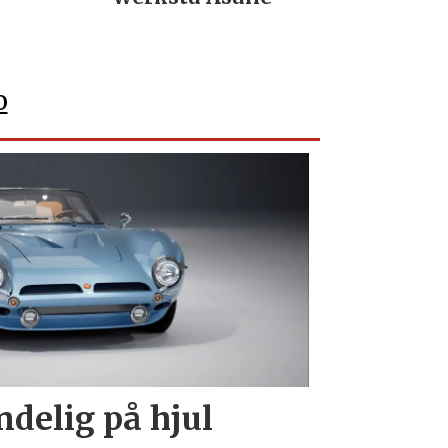
No
o
endelig på hjul