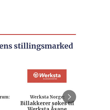
ens stillingsmarked
trum:
Werksta Norge:
Rodi
Billakkerer søkes til
Servi
Werksta Åsane
verks