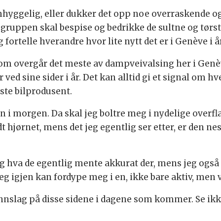
omhyggelig, eller dukker det opp noe overraskende og 
VW-gruppen skal bespise og bedrikke de sultne og tør
fortelle hverandre hvor lite nytt det er i Genève i år
m overgår det meste av dampveivalsing her i Genève,
ved sine sider i år. Det kan alltid gi et signal om
rste bilprodusent.
jen i morgen. Da skal jeg boltre meg i nydelige over
t hjørnet, mens det jeg egentlig ser etter, er den n
eg hva de egentlig mente akkurat der, mens jeg også 
 igjen kan fordype meg i en, ikke bare aktiv, men v
lag på disse sidene i dagene som kommer. Se ikke 