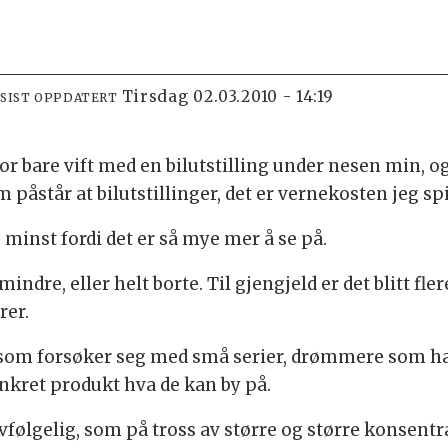
tirsdag 02.03.2010 - 14:19
SIST OPPDATERT
 for bare vift med en bilutstilling under nesen min,
åstår at bilutstillinger, det er vernekosten jeg spis
e minst fordi det er så mye mer å se på.
indre, eller helt borte. Til gjengjeld er det blitt fle
rer.
som forsøker seg med små serier, drømmere som ha
nkret produkt hva de kan by på.
vfølgelig, som på tross av større og større konsentr