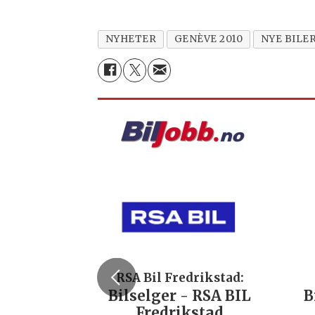
NYHETER
GENÈVE 2010
NYE BILE
RSA Bil Fredrikstad:
Bilselger - RSA BIL
B
Fredrikstad