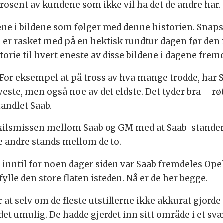
prosent av kundene som ikke vil ha det de andre har.
ne i bildene som følger med denne historien. Snaps
er rasket med på en hektisk rundtur dagen før den f
orie til hvert eneste av disse bildene i dagene frem
 For eksempel at på tross av hva mange trodde, har S
nyeste, men også noe av det eldste. Det tyder bra –
andlet Saab.
skilsmissen mellom Saab og GM med at Saab-standen 
e andre stands mellom de to.
– inntil for noen dager siden var Saab fremdeles Ope
ylle den store flaten isteden. Nå er de her begge.
at selv om de fleste utstillerne ikke akkurat gjorde
det umulig. De hadde gjerdet inn sitt område i et svæ