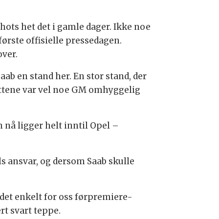
hots het det i gamle dager. Ikke noe
ørste offisielle pressedagen.
over.
aab en stand her. En stor stand, der
 røttene var vel noe GM omhyggelig
nå ligger helt inntil Opel –
ls ansvar, og dersom Saab skulle
 det enkelt for oss førpremiere-
rt svart teppe.