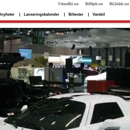
YrkesBil.no
BilNytt.no
BilJobb.no
lnyheter
Lanseringskalender
Biltester
Varebil