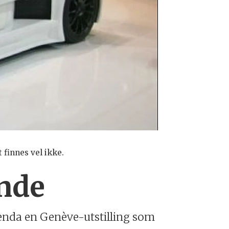
Sniktitt på G
 finnes vel ikke.
Spyker
ende
 enda en Genève-utstilling som