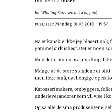
blir verd å huske.
Jon Winding-Sørensen (tekst og foto)
mandag 01.03.2010 - 19:54
PUBLISERT
Nå er kanskje ikke jeg blasert nok,
gammel sirkushest. Det er noen som p
Men dette blir en bra utstilling. Ikk
Mange av de store standene er blitt m
men flere små, uavhengige operatø
Karosserimakere, ombyggere, folk 
underleverandører som vil vise i ko
Og så alle de små produsentene, sel