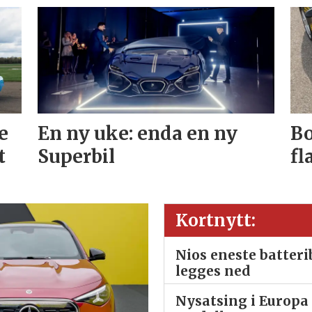
e
En ny uke: enda en ny
Bo
t
Superbil
fl
Kortnytt:
Nios eneste batter
legges ned
Nysatsing i Europa 