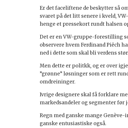
Er det faceliftene de beskytter så 
svaret på det litt senere i kveld, 
henge et pressekort rundt halsen og 
Det er en VW-gruppe-forestilling so
observere hvem Ferdinand Piëch har 
ned i dette som skal bli verdens stø
Men dette er politkk, og er over ig
”grønne” løsninger som er rett rund
omdreininger.
Ivrige designere skal få forklare m
markedsandeler og segmenter før jeg
Regn med ganske mange Genève-inns
ganske entusiastiske også.