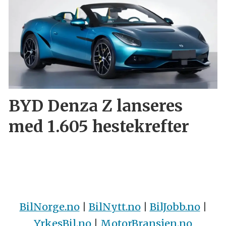
BYD Denza Z lanseres
med 1.605 hestekrefter
BilNorge.no
|
BilNytt.no
|
BilJobb.no
|
YrkesBil.no
|
MotorBransjen.no