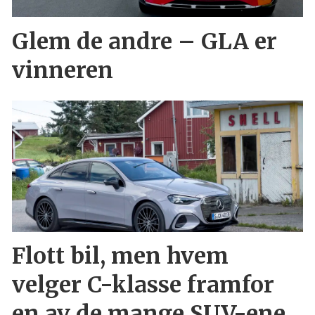
Glem de andre – GLA er
vinneren
Flott bil, men hvem
velger C-klasse framfor
en av de mange SUV-ene