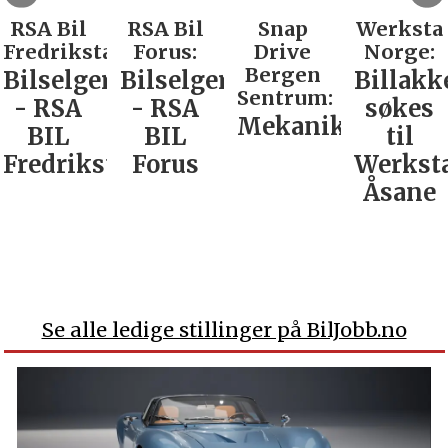
RSA Bil
RSA Bil
Snap
Werksta
Fredrikstad:
Forus:
Drive
Norge:
Bergen
Bilselger
Bilselger
Billakk
Sentrum:
- RSA
- RSA
søkes
Mekaniker
BIL
BIL
til
Fredrikstad
Forus
Werkst
Åsane
Se alle ledige stillinger på BilJobb.no