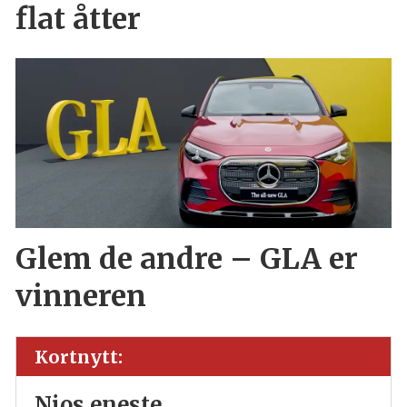
flat åtter
Glem de andre – GLA er
vinneren
Kortnytt:
Nios eneste