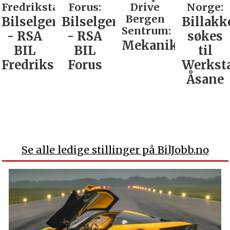
Fredrikstad:
Forus:
Drive
Norge:
Bergen
Bilselger
Bilselger
Billakk
Sentrum:
- RSA
- RSA
søkes
Mekaniker
BIL
BIL
til
Fredrikstad
Forus
Werkst
Åsane
Se alle ledige stillinger på BilJobb.no