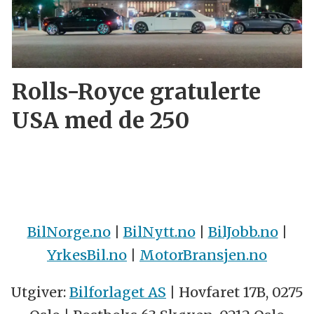
Rolls-Royce gratulerte
USA med de 250
BilNorge.no
|
BilNytt.no
|
BilJobb.no
|
YrkesBil.no
|
MotorBransjen.no
Utgiver:
Bilforlaget AS
| Hovfaret 17B, 0275