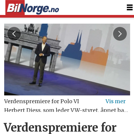
Verdenspremiere for Polo VI
Herbert Diess, som leder VW-styret, åpnet ballet. Han virker som en fyr med trøkk. - Foto: Jon Winding-Sørensen
Verdenspremiere for