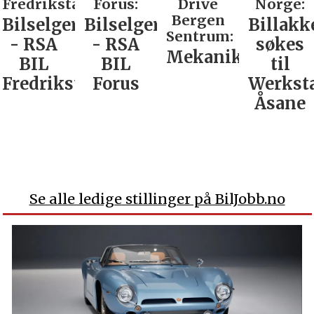
Fredrikstad:
Forus:
Drive
Norge:
Bergen
Bilselger
Bilselger
Billakk
Sentrum:
- RSA
- RSA
søkes
Mekaniker
BIL
BIL
til
Fredrikstad
Forus
Werkst
Åsane
Se alle ledige stillinger på BilJobb.no