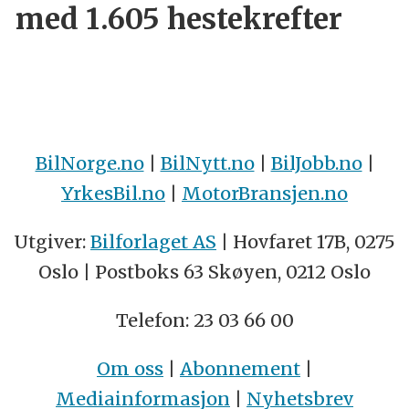
med 1.605 hestekrefter
BilNorge.no
|
BilNytt.no
|
BilJobb.no
|
YrkesBil.no
|
MotorBransjen.no
Utgiver:
Bilforlaget AS
| Hovfaret 17B, 0275
Oslo | Postboks 63 Skøyen, 0212 Oslo
Telefon: 23 03 66 00
Om oss
|
Abonnement
|
Mediainformasjon
|
Nyhetsbrev