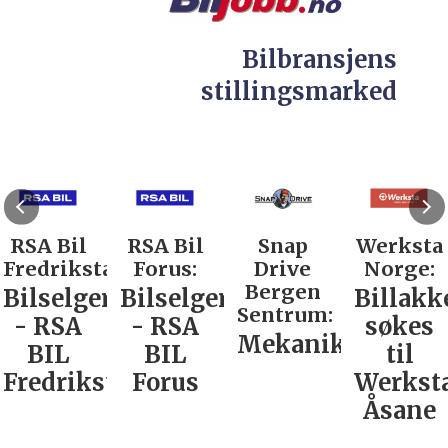
Bilbransjens
stillingsmarked
RSA Bil
RSA Bil
Snap
Werksta
Fredrikstad:
Forus:
Drive
Norge:
Bergen
Bilselger
Bilselger
Billakk
Sentrum:
- RSA
- RSA
søkes
Mekaniker
BIL
BIL
til
Fredrikstad
Forus
Werkst
Åsane