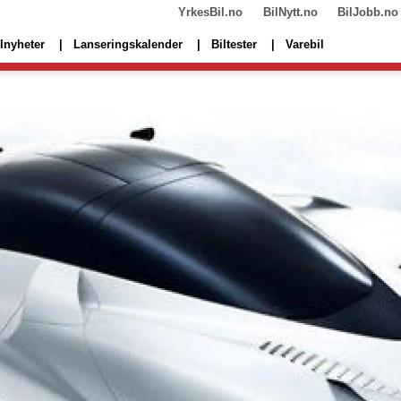
YrkesBil.no
BilNytt.no
BilJobb.no
lnyheter
Lanseringskalender
Biltester
Varebil