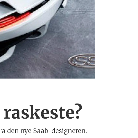
SSC Next Gen
 raskeste?
 fra den nye Saab-designeren.