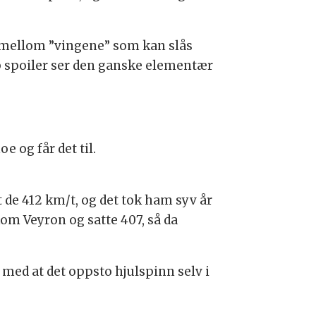
te mellom ”vingene” som kan slås
p spoiler ser den ganske elementær
 og får det til.
t de 412 km/t, og det tok ham syv år
om Veyron og satte 407, så da
 med at det oppsto hjulspinn selv i