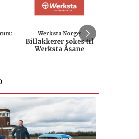
trum:
Werksta Norge:
Rodi
Billakkerer søkes til
Servi
Werksta Åsane
verks
No
o