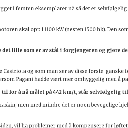
gget i femten eksemplarer nå så det er selvfølgelig p
motoren skal opp i 1100 kW (nesten 1500 hk). Den so
 det lille som er av stål i forgjengeren og gjøre de
 Castriota og som man ser av disse første, ganske fo
i, dersom Pagani hadde vært mer omhyggelig med å 
til for å nå målet på 442 km/t, står selvfølgelig ti
 maskin, men med mindre det er noen bevegelige hjel
siden, vil ha problemer med å kompensere for løftet