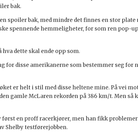
iler bak.
noen spoiler bak, med mindre det finnes en stor pla
ganske spennende hemmeligheter, for som ren pop-u
å hva dette skal ende opp som.
ng for disse amerikanerne som bestemmer seg for noe
ket er helt i stil med disse heltene mine. På vei mo
å den gamle McLaren rekorden på 386 km/t. Men så k
y først en proff racerkjører, men han fikk problemer
av Shelby testførerjobben.