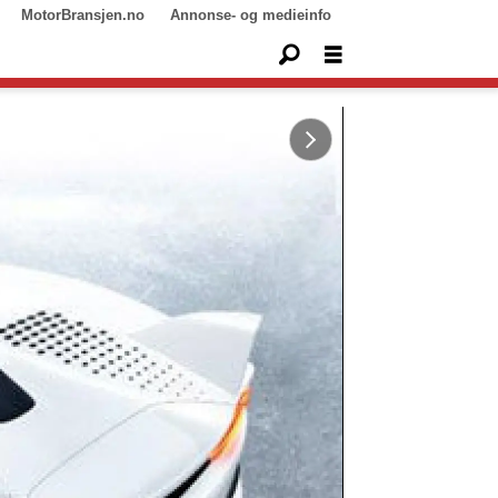
MotorBransjen.no
Annonse- og medieinfo