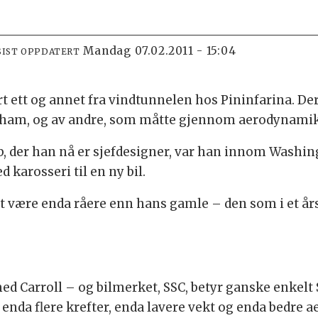
mandag 07.02.2011 - 15:04
SIST OPPDATERT
t ett og annet fra vindtunnelen hos Pininfarina. Der
 av ham, og av andre, som måtte gjennom aerodynam
Saab, der han nå er sjefdesigner, var han innom Was
 karosseri til en ny bil.
lt være enda råere enn hans gamle – den som i et års
 med Carroll – og bilmerket, SSC, betyr ganske enkelt
 enda flere krefter, enda lavere vekt og enda bedre