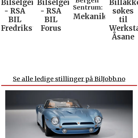
Bergen
Bilselger
Bilselger
Billakk
Sentrum:
- RSA
- RSA
søkes
Mekaniker
BIL
BIL
til
Fredrikstad
Forus
Werkst
Åsane
Se alle ledige stillinger på BilJobb.no