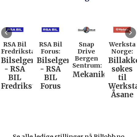
RSA Bil
RSA Bil
Snap
Werksta
Fredrikstad:
Forus:
Drive
Norge:
Bergen
Bilselger
Bilselger
Billakk
Sentrum:
- RSA
- RSA
søkes
Mekaniker
BIL
BIL
til
Fredrikstad
Forus
Werkst
Åsane
Se alle ledige stillinger på BilJobb.no