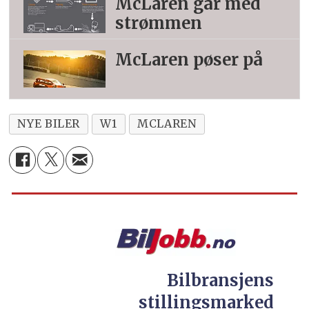
McLaren går med
strømmen
McLaren pøser på
NYE BILER
W1
MCLAREN
Bilbransjens
stillingsmarked