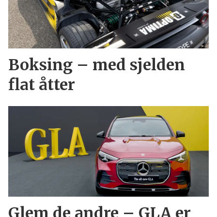
Boksing – med sjelden
flat åtter
Glem de andre – GLA er