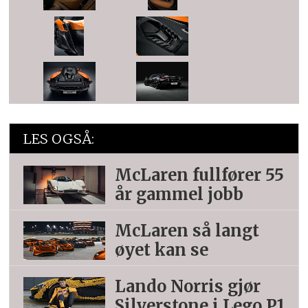
LES OGSÅ:
McLaren fullfører 55
år gammel jobb
McLaren så langt
øyet kan se
Lando Norris gjør
Silverstone i Lego P1