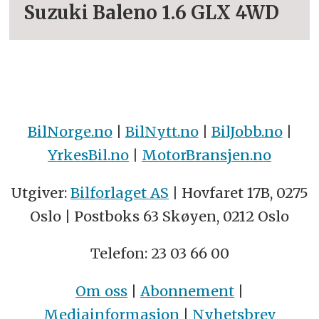
Suzuki Baleno 1.6 GLX 4WD
BilNorge.no
|
BilNytt.no
|
BilJobb.no
|
YrkesBil.no
|
MotorBransjen.no
Utgiver:
Bilforlaget AS
| Hovfaret 17B, 0275
Oslo | Postboks 63 Skøyen, 0212 Oslo
Telefon: 23 03 66 00
Om oss
|
Abonnement
|
Mediainformasjon
|
Nyhetsbrev