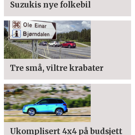
Suzukis nye folkebil
Tre små, viltre krabater
Ukomplisert 4x4 på budsjett