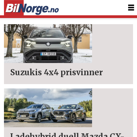
Tag:
tester
suzuki
Suzukis 4x4 prisvinner
Ladehybrid duell Mazda CX-