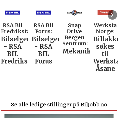
RSA Bil
RSA Bil
Snap
Werksta
Fredrikstad:
Forus:
Drive
Norge:
Bergen
Bilselger
Bilselger
Billakk
Sentrum:
- RSA
- RSA
søkes
Mekaniker
BIL
BIL
til
Fredrikstad
Forus
Werkst
Åsane
Se alle ledige stillinger på BilJobb.no