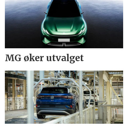
MG øker utvalget