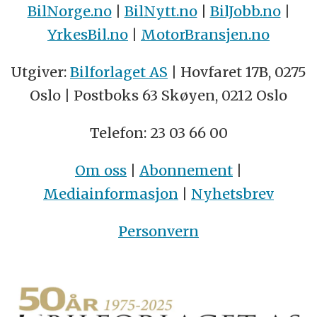
BilNorge.no
|
BilNytt.no
|
BilJobb.no
|
YrkesBil.no
|
MotorBransjen.no
Utgiver:
Bilforlaget AS
| Hovfaret 17B, 0275
Oslo | Postboks 63 Skøyen, 0212 Oslo
Telefon: 23 03 66 00
Om oss
|
Abonnement
|
Mediainformasjon
|
Nyhetsbrev
Personvern