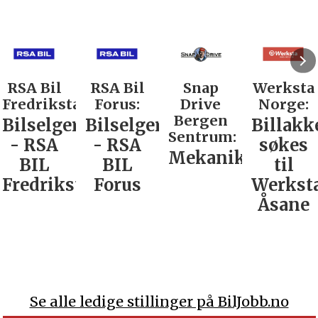
RSA Bil
Snap
Werksta
Rodin &
d:
Forus:
Drive
Norge:
Co AS:
Bergen
Bilselger
Billakkerer
Service
Sentrum:
- RSA
søkes
verkste
Mekaniker
BIL
til
Nordla
tad
Forus
Werksta
Åsane
Se alle ledige stillinger på BilJobb.no