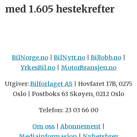
med 1.605 hestekrefter
BilNorge.no
|
BilNytt.no
|
BilJobb.no
|
YrkesBil.no
|
MotorBransjen.no
Utgiver:
Bilforlaget AS
| Hovfaret 17B, 0275
Oslo | Postboks 63 Skøyen, 0212 Oslo
Telefon: 23 03 66 00
Om oss
|
Abonnement
|
Mediainformasjon
|
Nyhetsbrev