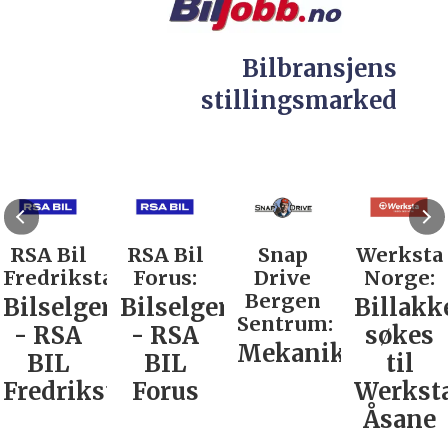
Bilbransjens
stillingsmarked
RSA Bil
RSA Bil
Snap
Werksta
Fredrikstad:
Forus:
Drive
Norge:
Bergen
Bilselger
Bilselger
Billakk
Sentrum:
- RSA
- RSA
søkes
Mekaniker
BIL
BIL
til
Fredrikstad
Forus
Werkst
Åsane